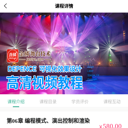

课程详情
课程介绍
课程目录
学员评价
课程互动
第06章 编程模式、演出控制和渲染
580.00
￥