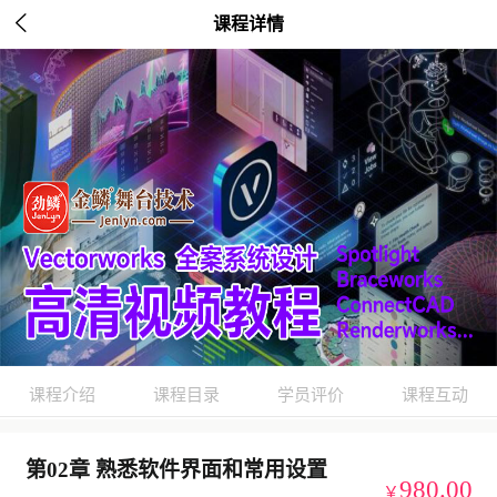

课程详情
课程介绍
课程目录
学员评价
课程互动
第02章 熟悉软件界面和常用设置
980.00
￥