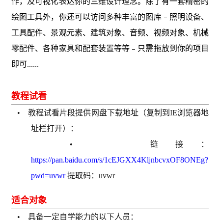
作，及可视化表达你的三维设计理念。除了有一套精密的
绘图工具外，你还可以访问多种丰富的图库﹣照明设备、
工具配件、景观元素、建筑对象、音频、视频对象、机械
零配件、各种家具和配套装置等等﹣只需拖放到你的项目
即可......
教程试看
• 教程试看片段提供网盘下载地址（复制到IE浏览器地
址栏打开）：
• 链接：
https://pan.baidu.com/s/1cEJGXX4KljnbcvxOF8ONEg?
pwd=uvwr
提取码：uvwr
适合对象
• 具备一定自学能力的以下人员：