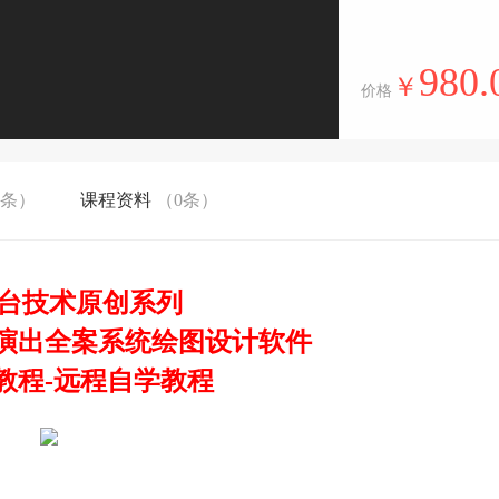
980.
￥
价格
0条）
课程资料
（0条）
台技术原创系列
s 舞台演出全案系统绘图设计软件
教程-远程自学教程