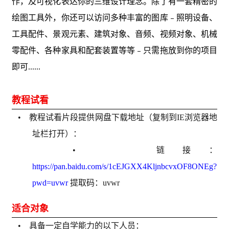
作，及可视化表达你的三维设计理念。除了有一套精密的
绘图工具外，你还可以访问多种丰富的图库﹣照明设备、
工具配件、景观元素、建筑对象、音频、视频对象、机械
零配件、各种家具和配套装置等等﹣只需拖放到你的项目
即可......
教程试看
• 教程试看片段提供网盘下载地址（复制到IE浏览器地
址栏打开）：
• 链接：
https://pan.baidu.com/s/1cEJGXX4KljnbcvxOF8ONEg?
pwd=uvwr
提取码：uvwr
适合对象
• 具备一定自学能力的以下人员：